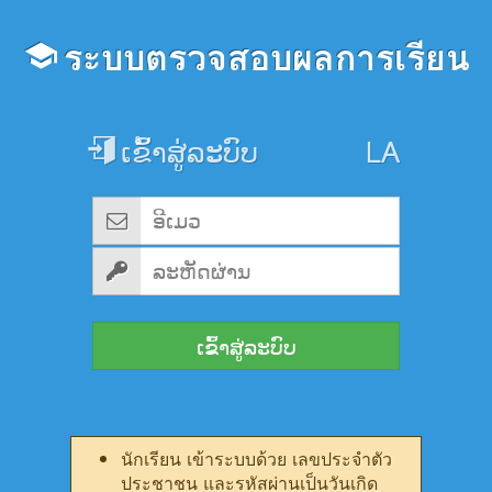
ระบบตรวจสอบผลการเรียน
ເຂົ້າສູ່ລະບົບ
ເຂົ້າສູ່ລະບົບ
นักเรียน เข้าระบบด้วย เลขประจำตัว
ประชาชน และรหัสผ่านเป็นวันเกิด